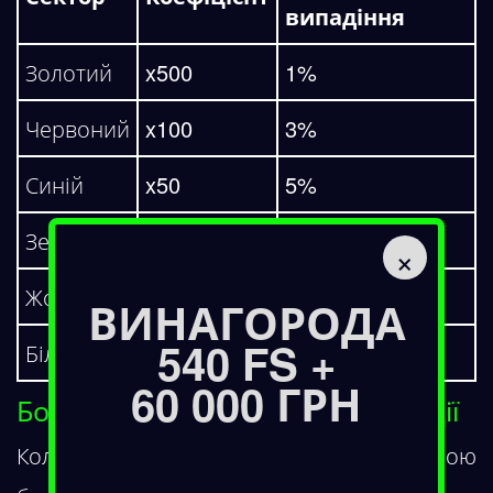
випадіння
Золотий
x500
1%
Червоний
x100
3%
Синій
x50
5%
Зелений
x10
15%
×
Жовтий
x5
30%
ВИНАГОРОДА
540 FS +
Білий
x2
46%
60 000 ГРН
Бонуси та Спеціальні Пропозиції
Колесо Фортуни відрізняється щедрою