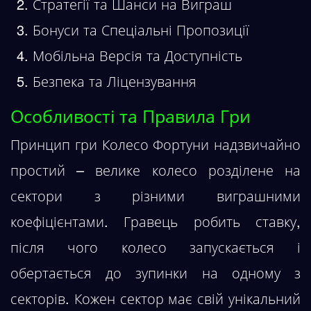
Стратегії та Шанси на Виграш
Бонуси та Спеціальні Пропозиції
Мобільна Версія та Доступність
Безпека та Ліцензування
Особливості та Правила Гри
Принцип гри Колесо Фортуни надзвичайно
простий – велике колесо розділене на
сектори з різними виграшними
коефіцієнтами. Гравець робить ставку,
після чого колесо запускається і
обертається до зупинки на одному з
секторів. Кожен сектор має свій унікальний