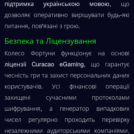
підтримка українською мовою
, що
дозволяє оперативно вирішувати будь-які
питання, пов'язані з грою.
Безпека та Ліцензування
Колесо Фортуни функціонує на основі
ліцензії Curacao eGaming
, що гарантує
чесність гри та захист персональних даних
користувачів. Усі фінансові операції
захищені сучасними протоколами
шифрування, а генератор випадкових
чисел регулярно проходить перевірку
незалежними аудиторськими компаніями.